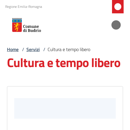
Vai al contenuto
Vai alla navigazione
Vai al footer
Regione Emilia-Romagna
Amministrazione
Home
/
Servizi
/
Cultura e tempo libero
Cultura e tempo libero
Novità
Servizi
Menu selezionato
Vivere
il
comune